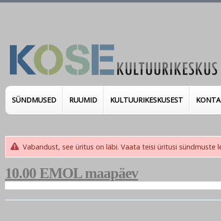
SÜNDMUSED
RUUMID
KULTUURIKESKUSEST
KONTA
Vabandust, see üritus on läbi. Vaata teisi üritusi sündmuste l
10.00 EMOL maapäev