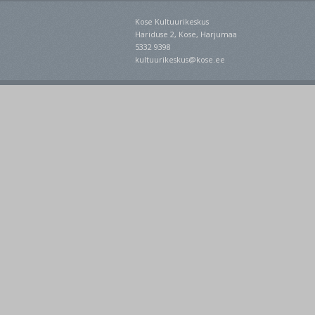
Kose Kultuurikeskus
Hariduse 2, Kose, Harjumaa
5332 9398
kultuurikeskus@kose.ee