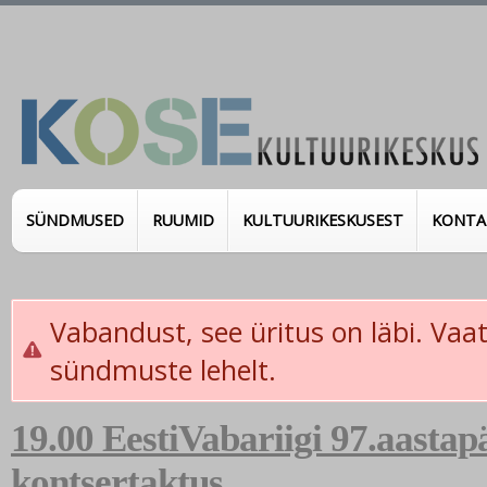
SÜNDMUSED
RUUMID
KULTUURIKESKUSEST
KONTA
Vabandust, see üritus on läbi. Vaata
sündmuste lehelt.
19.00 EestiVabariigi 97.aastap
kontsertaktus