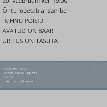
20. veebruaril kell 19.00
Õhtu lõpetab ansambel
“KIHNU POISID”
AVATUD ON BAAR
ÜRITUS ON TASUTA
Kose Kultuurikeskus
Hariduse 2, Kose, Harjumaa
5332 9398
kultuurikeskus@kose.ee