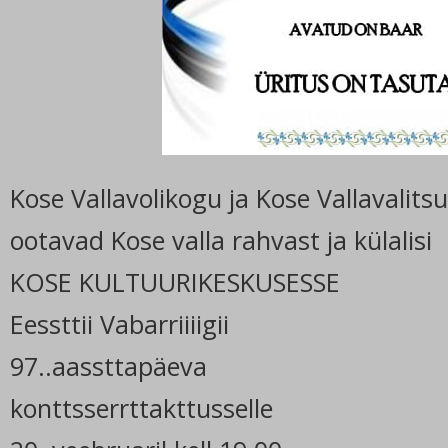
Kose Vallavolikogu ja Kose Vallavalits
ootavad Kose valla rahvast ja külalisi
KOSE KULTUURIKESKUSESSE
Eessttii Vabarriiiigii
97..aassttapäeva
konttsserrttakttusselle