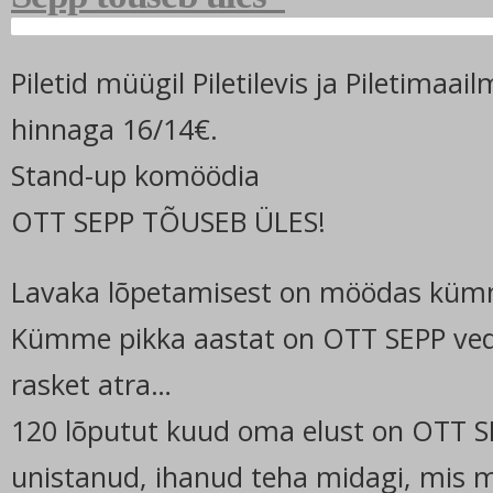
Piletid müügil Piletilevis ja Piletimaai
hinnaga 16/14€.
Stand-up komöödia
OTT SEPP TÕUSEB ÜLES!
Lavaka lõpetamisest on möödas küm
Kümme pikka aastat on OTT SEPP veda
rasket atra…
120 lõputut kuud oma elust on OTT S
unistanud, ihanud teha midagi, mis