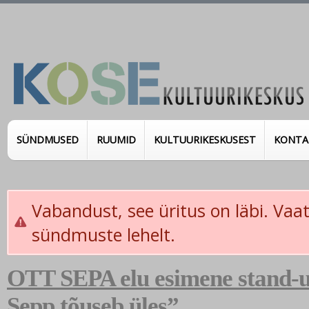
SÜNDMUSED
RUUMID
KULTUURIKESKUSEST
KONTA
Vabandust, see üritus on läbi. Vaata
sündmuste lehelt.
OTT SEPA elu esimene stand-u
Sepp tõuseb üles”