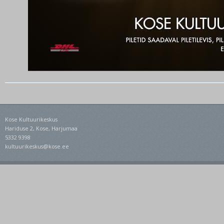
Kose Kultuurikeskus
Hariduse 2, Kose, Harjumaa
5332 9398
kultuurikeskus@kose.ee